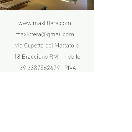
www.maxlittera.com
maxlittera@gmail.com
via Cupetta del Mattatoio
18 Bracciano RM mobile
+39 3387562679
PIVA
11568411000
É vietata la pubblicazione dei contenuti e
delle immagini non autorizzata
espressamente dall´autore. Copyright ©
2021 – 2091 – Foto Max Littera all rights